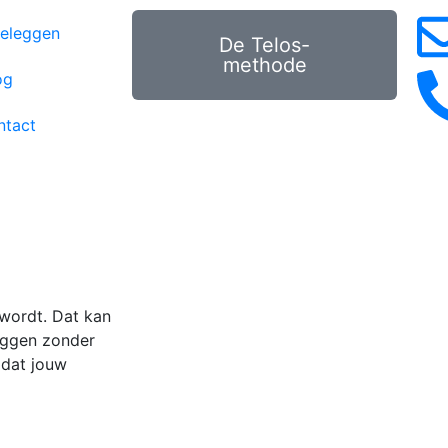
eleggen
De Telos-
methode
og
ntact
wordt. Dat kan
eggen zonder
 dat jouw