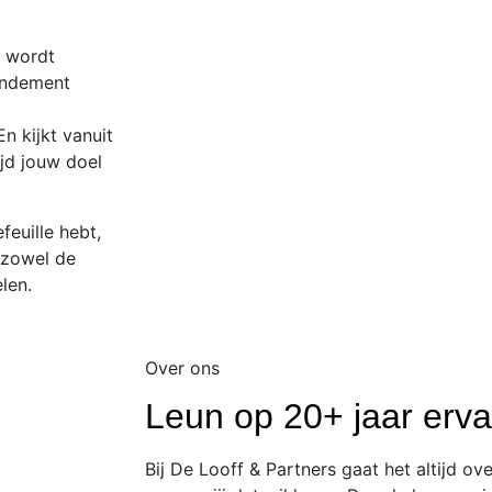
n wordt
rendement
En kijkt vanuit
ijd jouw doel
feuille hebt,
 zowel de
len.
Over ons
Leun op 20+ jaar erva
Bij De Looff & Partners gaat het altijd ov
n hebt.