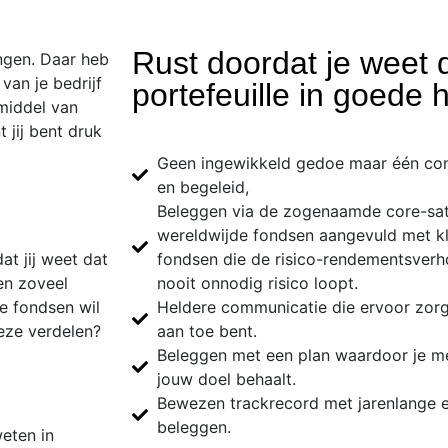
Rust doordat je weet d
ingen. Daar heb
van je bedrijf
portefeuille in goede 
middel van
 jij bent druk
Geen ingewikkeld gedoe maar één co
en begeleid,
Beleggen via de zogenaamde core-sate
wereldwijde fondsen aangevuld met kle
at jij weet dat
fondsen die de risico-rendementsverh
een zoveel
nooit onnodig risico loopt.
e fondsen wil
Heldere communicatie die ervoor zorgt
eze verdelen?
aan toe bent.
Beleggen met een plan waardoor je me
jouw doel behaalt.
Bewezen trackrecord met jarenlange e
beleggen.
weten in