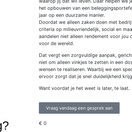
waarop jij dat wil leven. Daar helpen we je
het opbouwen van een beleggingsportefeu
jaar op een duurzame manier.
Doordat we alleen zaken doen met bedrij
criteria op milieuvriendelijk, social en m
aandelen niet alleen rendement voor jou
voor de wereld.
Dat vergt een zorgvuldige aanpak, gericht
niet om alleen vinkjes te zetten in een do
wensen te realiseren. W
aarbij we een spe
ervoor zorgt dat je snel duidelijkheid krijg
Want voordat je het weet is later, te laat.
Vraag vandaag een gesprek aan
g?
€
0