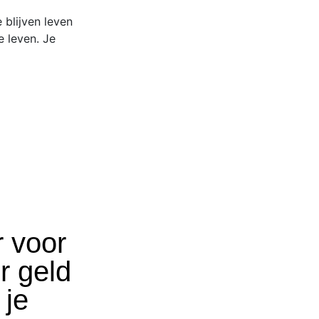
 blijven leven
te leven. Je
r voor
r geld
 je