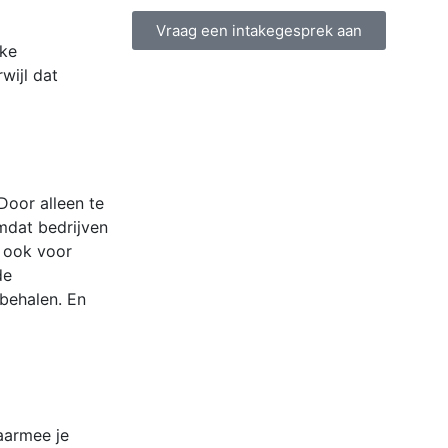
Vraag een intakegesprek aan
jke
wijl dat
oor alleen te
mdat bedrijven
r ook voor
de
behalen. En
aarmee je