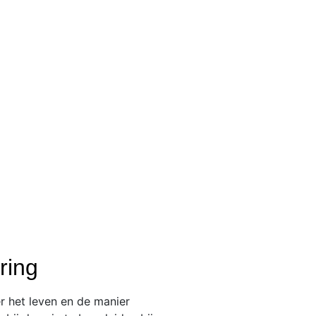
Onze bel
ring
er het leven en de manier
We regelen het snel 